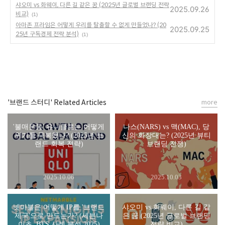
샤오미 vs 화웨이, 다른 길 같은 꿈 (2025년 글로벌 브랜딩 전략
2025.09.26
비교)
(1)
아마존 프라임은 어떻게 우리를 탈출할 수 없게 만들었나? (20
2025.09.25
25년 구독경제 전략 분석)
(1)
'브랜드 스터디' Related Articles
more
'불매운동' 유니클로는 어떻게
나스(NARS) vs 맥(MAC), 당
위기를 극복했나? (2025년 브
신의 화장대는? (2025년 뷰티
랜드 회복 전략)
브랜딩 전쟁)
2025.10.06
2025.10.03
넷마블은 어떻게 IP를 '브랜드
샤오미 vs 화웨이, 다른 길 같
제국'으로 만드는가? (세븐나
은 꿈 (2025년 글로벌 브랜딩
이츠, BTS 사례 분석 2025)
전략 비교)