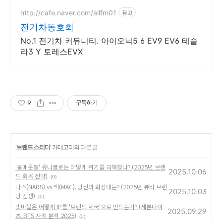
상! 찾아가는 홈서비스! 낮은 할부
이자율, 24시간실매물전산연동
http://cafe.naver.com/allfm01
광고
전기차동호회
No.1 전기차 커뮤니티. 아이오닉5 6 EV9 EV6 테슬
라3 Y 토레스EVX
9
구독하기
'
브랜드 스터디
' 카테고리의 다른 글
'불매운동' 유니클로는 어떻게 위기를 극복했나? (2025년 브랜
2025.10.06
드 회복 전략)
(0)
나스(NARS) vs 맥(MAC), 당신의 화장대는? (2025년 뷰티 브랜
2025.10.03
딩 전쟁)
(0)
넷마블은 어떻게 IP를 '브랜드 제국'으로 만드는가? (세븐나이
2025.09.29
츠, BTS 사례 분석 2025)
(0)